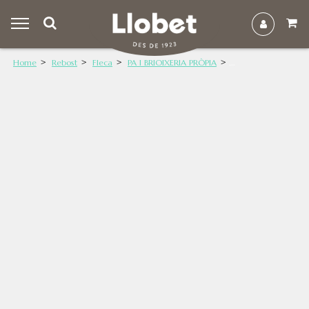
Home
Rebost
Fleca
PA I BRIOIXERIA PRÒPIA