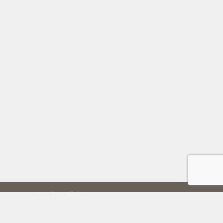
contacte@grupllobet.com
93 878 80 78