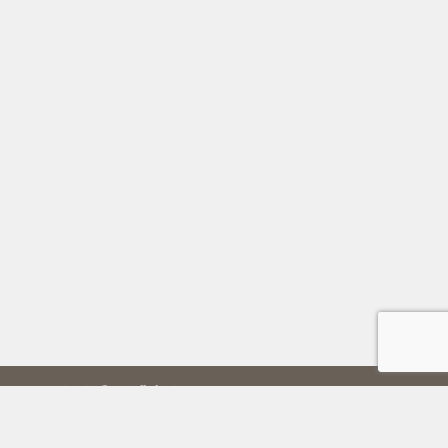
contacte@grupllobet.com
93 878 80 78