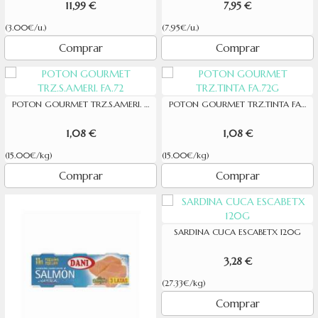
11,99 €
7,95 €
(3.00€/u.)
(7.95€/u.)
Comprar
Comprar
POTON GOURMET TRZ.S.AMERI. FA.72
POTON GOURMET TRZ.TINTA FA.72G
1,08 €
1,08 €
(15.00€/kg)
(15.00€/kg)
Comprar
Comprar
SARDINA CUCA ESCABETX 120G
3,28 €
(27.33€/kg)
Comprar