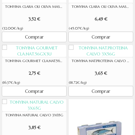
TONYINA CLARA OLI OLIVA MASSO 110G
TONYINA CLARA OLI OLIVA MASSO 65GX3
3,52 €
6,49 €
(32.00€/kg)
(45.07€/kg)
Comprar
Comprar
TONYINA GOURMET CLA.NAT.56GX3U
TONYINA NAT.PROTEINA CALVO 3X56G
2,75 €
3,65 €
(16.37€/kg)
(18.72€/kg)
Comprar
Comprar
TONYINA NATURAL CALVO 3X65G
3,85 €