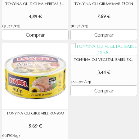
TONYINA OLI D'OLIVA VERITAS 3X52G
TONYINA OLI GIR.BAYMAR 750PN
4,89 €
7,69 €
(31.35€/kg)
(11.83€/kg)
Comprar
Comprar
TONYINA OLI VEGETAL ISABEL 3X52G
3,44 €
(22.05€/kg)
Comprar
TONYINA OLI GIR.ISABEL RO-950
9,69 €
(16.15€/kg)