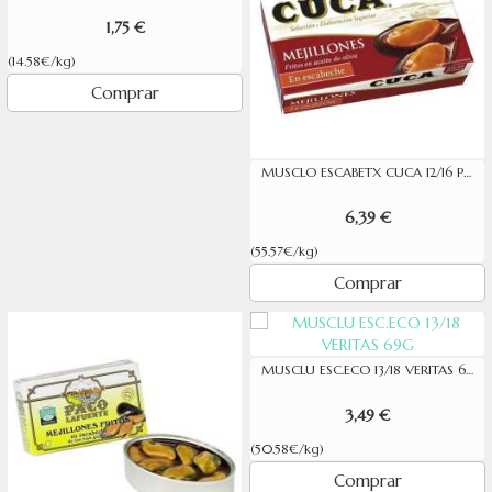
1,75 €
(14.58€/kg)
Comprar
MUSCLO ESCABETX CUCA 12/16 PEÇES 115G
6,39 €
(55.57€/kg)
Comprar
MUSCLU ESC.ECO 13/18 VERITAS 69G
3,49 €
(50.58€/kg)
Comprar