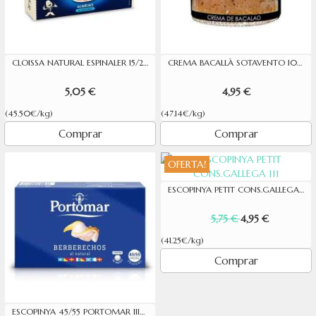
CLOISSA NATURAL ESPINALER 15/20 P
CREMA BACALLÀ SOTAVENTO 105G
5,05 €
4,95 €
(45.50€/kg)
(47.14€/kg)
Comprar
Comprar
OFERTA!
ESCOPINYA PETIT CONS.GALLEGA 111
5,75 €
4,95 €
(41.25€/kg)
Comprar
ESCOPINYA 45/55 PORTOMAR 111GR