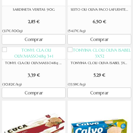
SARDINETA VERITAS 90G
SEITO OLI OLIVA PACO LAFUENTE RO-120
2,85 €
6,50 €
(3.17€/100g)
(54.17€/kg)
Comprar
Comprar
TONYI. CLA.OLI OLIV.MASSO48g 3+1
TONYINA CL.OLI OLIVA ISABEL 3X52
3,39 €
5,29 €
(30.82€/kg)
(33.91€/kg)
Comprar
Comprar