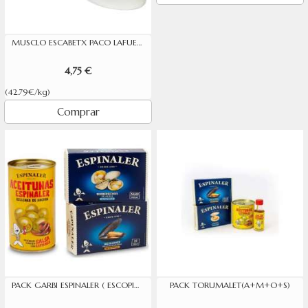
MUSCLO ESCABETX PACO LAFUENTE 12/14P.OL-120
4,75 €
(42.79€/kg)
Comprar
PACK GARBI ESPINALER ( ESCOPINYES, MUSCLO, OLIVES, SALSA )
PACK TORUMALET(A+M+O+S)