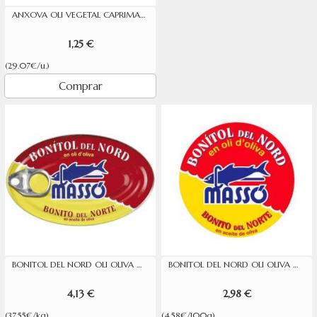
ANXOVA OLI VEGETAL CAPRIMAR RR42
1,25 €
(29.07€/u.)
Comprar
BONITOL DEL NORD OLI OLIVA MASSO 110G
BONITOL DEL NORD OLI OLIVA MASSO 65 GR.
4,13 €
2,98 €
(37.55€/kg)
(4.58€/100g)