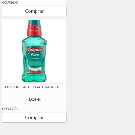
(10.92€/l)
Comprar
ELIXIR BUCAL COLGATE M.PROTECT 250 ML
2,01 €
(8.04€/l)
Comprar