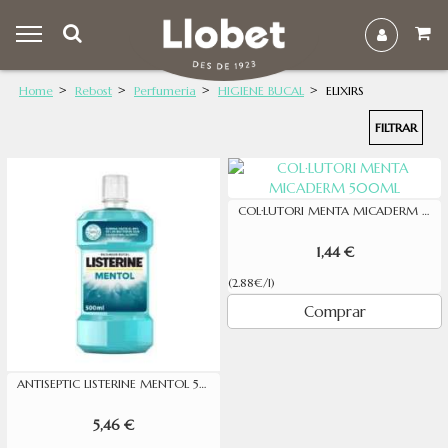
Home
Rebost
Perfumeria
HIGIENE BUCAL
ELIXIRS
FILTRAR
COL·LUTORI MENTA MICADERM 500ML
1,44 €
(2.88€/l)
Comprar
ANTISEPTIC LISTERINE MENTOL 500 ML
5,46 €