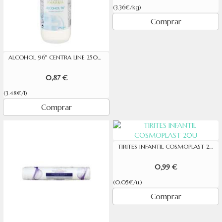
(3.36€/kg)
Comprar
ALCOHOL 96º CENTRA LINE 250ML
0,87 €
(3.48€/l)
Comprar
TIRITES INFANTIL COSMOPLAST 20U
0,99 €
(0.05€/u.)
Comprar