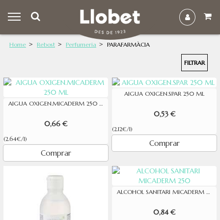
Home
Rebost
Perfumeria
PARAFARMÀCIA
FILTRAR
AIGUA OXIGEN.SPAR 250 ML
AIGUA OXIGEN.MICADERM 250 ML
0,53 €
0,66 €
(2.12€/l)
(2.64€/l)
Comprar
Comprar
ALCOHOL SANITARI MICADERM 250
0,84 €