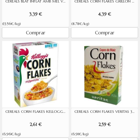
CEREALS BLAT INFLAT AMB MEL VERITAS 200G
CEREALS CORN FLAKES GRILLON 500G
3,39 €
4,39 €
(13.56€/kg)
(8.78€/kg)
Comprar
Comprar
CEREALS CORN FLAKES KELLOGG'S 375G
CEREALS CORN FLAKES VERITAS 375G
2,61 €
2,59 €
(6.96€/kg)
(6.91€/kg)