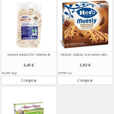
MUESLI ENERGETIC VERITAS 1K
MUESLY CEREAL XOCOLATA HERO 6 UNITATS DE 25G
6,45 €
3,30 €
(6.45€/kg)
(0.55€/u.)
Comprar
Comprar