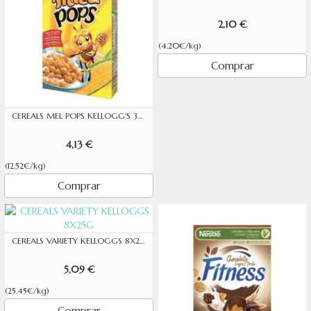
2,10 €
(4.20€/kg)
Comprar
CEREALS MEL POPS KELLOGG'S 375G
4,13 €
(12.52€/kg)
Comprar
CEREALS VARIETY KELLOGGS 8X25G
5,09 €
(25.45€/kg)
Comprar