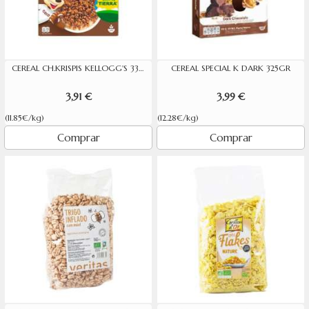
CEREAL CH.KRISPIS KELLOGG'S 330G
CEREAL SPECIAL K DARK 325GR
3,91 €
3,99 €
(11.85€/kg)
(12.28€/kg)
Comprar
Comprar