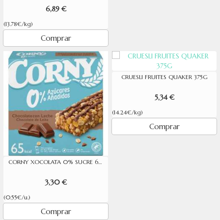
6,89 €
(13.78€/kg)
Comprar
CRUESLI FRUITES QUAKER 375G
5,34 €
(14.24€/kg)
Comprar
CORNY XOCOLATA 0% SUCRE 6X20GR
3,30 €
(0.55€/u.)
Comprar