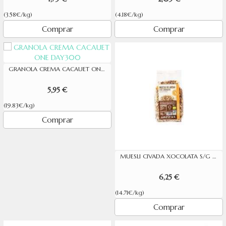
(3.58€/kg)
(4.18€/kg)
Comprar
Comprar
GRANOLA CREMA CACAUET ONE DAY300
5,95 €
(19.83€/kg)
Comprar
MUESLI CIVADA XOCOLATA S/G 425GR ECO
6,25 €
(14.71€/kg)
Comprar