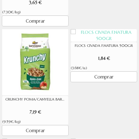
3,65 €
(7.30€/kg)
Comprar
FLOCS CIVADA F.NATURA 500GR
1,84 €
(3.68€/u.)
Comprar
CRUNCHY POMA/CANYELLA BARNHOUSE 750G
7,19 €
(9.59€/kg)
Comprar