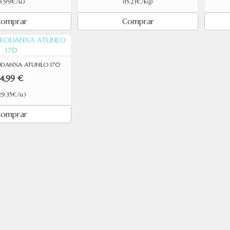
5.99€/u.)
(15.23€/kg)
omprar
Comprar
DANXA ATUNLO 170
4,99 €
29.35€/u.)
omprar