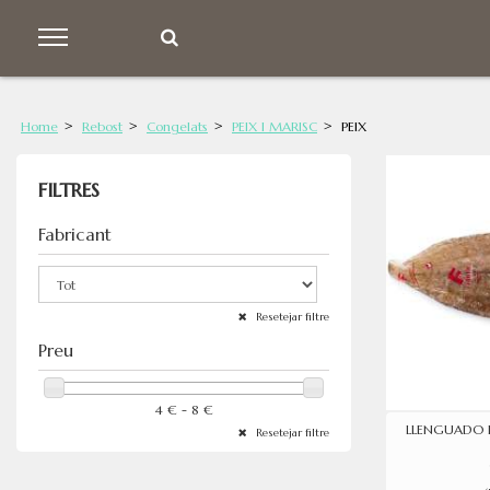
Home
Rebost
Congelats
PEIX I MARISC
PEIX
FILTRES
Fabricant
Resetejar filtre
Preu
4 € - 8 €
LLENGUADO 
Resetejar filtre