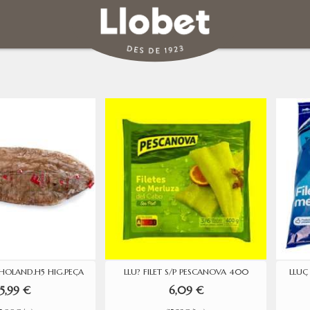
HOLAND.H5 HIG.PEÇA
LLU? FILET S/P PESCANOVA 400
LLUÇ
5,99 €
6,09 €