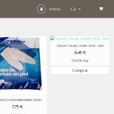
Ca
Entreu
SALMO SALAR CHAIN 250G 2UN
6,45 €
(25.80€/kg)
Comprar
 FILET.S/P.NAMIB.FERRER 500G
7,75 €