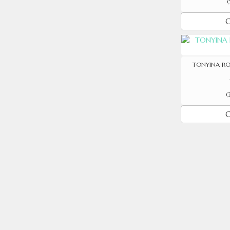
(
C
TONYINA RO
(
C