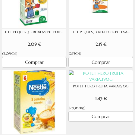
LLET PEQUES 3 CREIXEMENT PULEVA 1L
LLET PEQUES3 CREIX+CER.PULEVA 1L
2,09 €
2,15 €
(2.09€/l)
(2.15€/l)
Comprar
Comprar
POTET HERO FRUITA VARIA.190G
1,43 €
(7.53€/kg)
Comprar