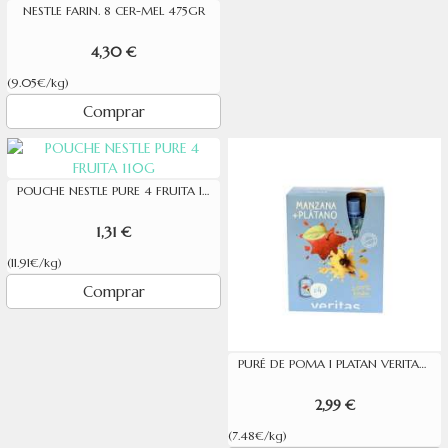
NESTLE FARIN. 8 CER-MEL 475GR
4,30 €
(9.05€/kg)
Comprar
POUCHE NESTLE PURE 4 FRUITA 110G
1,31 €
(11.91€/kg)
Comprar
PURÉ DE POMA I PLATAN VERITAS 100GX4U
2,99 €
(7.48€/kg)