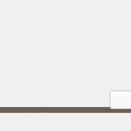
contacte@grupllobet.com
93 878 80 78