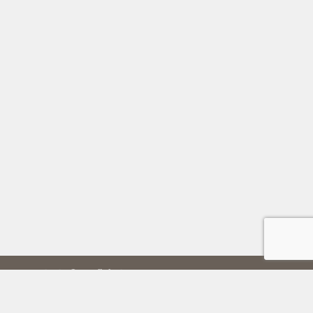
contacte@grupllobet.com
93 878 80 78