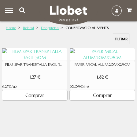
Home
Rebost
Drogueria
CONSERVACIÓ ALIMENTS
FILTRAR
FILM SPAR TRANSP,TALLA FACIL 30M
PAPER MICAL ALUM.20MX29CM
1,27 €
1,82 €
(1.27€/u.)
(0.09€/m)
Comprar
Comprar