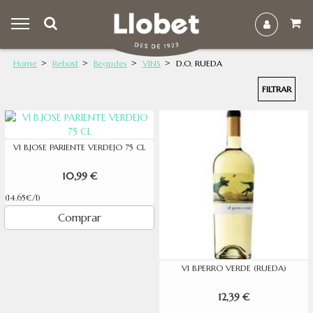
Home
Rebost
Begudes
VINS
D.O. RUEDA
FILTRAR
VI B.JOSE PARIENTE VERDEJO 75 CL
10,99 €
(14.65€/l)
Comprar
VI B.PERRO VERDE (RUEDA)
12,39 €