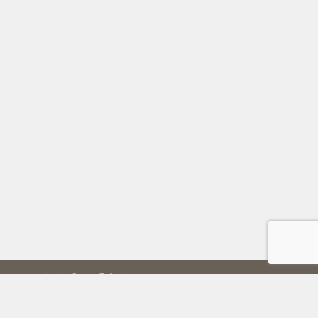
contacte@grupllobet.com
93 878 80 78