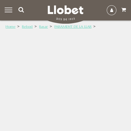
Home
Rebost
Basar
PARAMENT DE LA LLAR