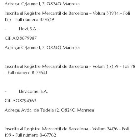
Adreça: C/Jaume I, 7, 08240 Manresa
Inscrita al Registre Mercantil de Barcelona – Volum 33934 – Foli
153 – Full número B77639
-
Llovi, S.A.:
Cif: A08679987
Adreça: C/Jaume I, 7, 08240 Manresa
Inscrita al Registre Mercantil de Barcelona - Volum 33339 - Foli 78
- Full número B-77641
-
Llevicome, S.A.
Cif: A08794562
Adreça: Avda. de Tudela 12, 08240 Manresa
Inscrita al Registre
Mercantil de Barcelona - Vollum 24176 - Foli
199 - Full número B-67762