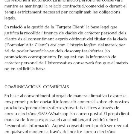
corresponent facturació. La informació personal es conservarà
mentre es mantingui la relació contractual/comercial o durant el
temps estrictament necessari per complir amb les obligacions
legals.
En relació a la gestió de la “Targeta Client” la base legal que
justifica la recollida i tinença de dades de caràcter personal dels
clients és el consentiment exprés obtingut del titular de la dada
(“Formulari Alta Client”) així com l´interès legítim del mateix per
tal de poder beneficiar-se dels descomptes/ofertes i/o
promocions corresponents. En aquest cas, la informació de
caràcter personal de l´interessat es conservarà fins que el mateix
no en sol·liciti la baixa.
COMUNICACIONS
COMERCIALS
En base al consentiment atorgat de manera afirmativa i expressa,
ens permet poder enviar-li informació comercial sobre els nostres
productes/promocions/ofertes/novetats i altres a través de
correu electrònic/SMS/Whatsapp i/o correu postal. El propi client
marcarà de forma expressa el canal mitjançant voldrà rebre l
´esmentada informació.
Aquest consentiment podrà ser revocat
en qualsevol moment a través del nostre correu electrònic