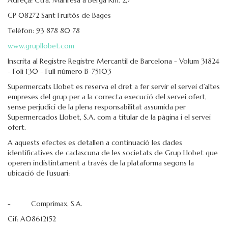
Adreça: Ctra. Manresa a Berga Km. 2,7
CP 08272 Sant Fruitós de Bages
Telèfon: 93 878 80 78
www.grupllobet.com
Inscrita al Registre Registre Mercantil de Barcelona - Volum 31824
- Foli 130 - Full número B-75103
Supermercats Llobet es reserva el dret a fer servir el servei d’altes
empreses del grup per a la correcta execució del servei ofert,
sense perjudici de la plena responsabilitat assumida per
Supermercados Llobet, S.A. com a titular de la pàgina i el servei
ofert.
A aquests efectes es detallen a continuació les dades
identificatives de cadascuna de les societats de Grup Llobet que
operen indistintament a través de la plataforma segons la
ubicació de l’usuari:
-
Comprimax, S.A.
Cif: A08612152