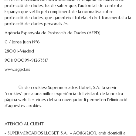
protecció de dades, ha de saber que, l'autoritat de control a
Espanya que vetlla pel compliment de la normativa sobre
protecció de dades, que garanteix i tutela el dret fonamental a la
protecció de dades personals és:
Agència Espanyola de Protecció de Dades (AEPD)
C / Jorge Juan Nº6
28001-Madrid
901100099-91263517
www.agpd.es
-
Ús de cookies: Supermercados Llobet, S.A. fa servir
“cookies” per a una millor experiència del visitant de la nostra
pàgina web. Les eines del seu navegador li permeten l’eliminació
d’aquestes cookies.
ATENCIÓ AL CLIENT
- SUPERMERCADOS LLOBET, S.A.
- A08612103, amb domicili a