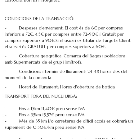
custòdia, bon ús i integritat.
CONDICIONS DE LA TRANSACCIÓ:
-
Despeses d’enviament: El cost és de 6€ per compres
inferiors a 72€, 4,5€ per compres entre 72-90€ i Gratuït per
compres superiors a 90€.Si el usuari es titular de Targeta Client
el servei és GRATUIT per compres superiors a 60€.
-
Cobertura geogràfica: Comarca del Bages i poblacions
amb Supermercats de el grup i limítrofs.
-
Condicions i termini de lliurament: 24-48 hores des del
moment de la comanda
-
Horari de lliurament: Hores d'obertura de botiga
TRANSPORT FORA DEL NUCLI URBÀ:
- Fins a 15km 11,40€ preu sense IVA
- Fins a 35km 15,57€ preu sense IVA
- Més de 35 km i/o carreteres de difícil accés es cobrarà un
suplement de 0.50€/km preu sense IVA