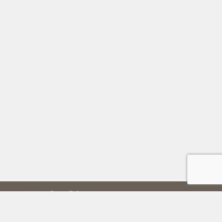
contacte@grupllobet.com
93 878 80 78